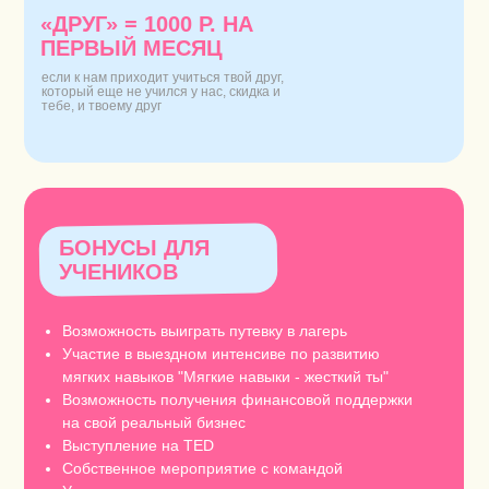
«ДРУГ» = 1000 Р. HA
ПЕРВЫЙ МЕСЯЦ
если к нам приходит учиться твой друг,
который еще не учился у нас, скидка и
тебе, и твоему друг
БОНУСЫ ДЛЯ
УЧЕНИКОВ
Возможность выиграть путевку в лагерь
Участие в выездном интенсиве по развитию
мягких навыков "Мягкие навыки - жесткий ты"
Возможность получения финансовой поддержки
на свой реальный бизнес
Выступление на TED
Собственное мероприятие с командой