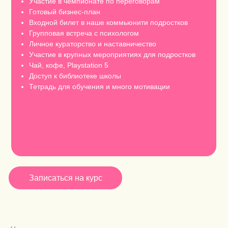
Участие в чемпионате по переговорам
Готовый бизнес-план
Входной билет в наше коммьюнити подростков
Групповая встреча с психологом
Личное кураторство и наставничество
Участие в крупных мероприятиях для подростков
Чай, кофе, Playstation 5
Доступ к библиотеке школы
Тетрадь для обучения и много мотивации
Записаться на курс