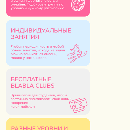
в офлайн формате, а есть в
онлайне. Подбираем группу по
уровню и нужному расписанию
ИНДИВИДУАЛЬНЫЕ
ЗАНЯТИЯ
Любая периодичность и любой
объем занятий, исходя из задач.
Можно заниматься онлайн,
можно у нас в школе.
БЕСПЛАТНЫЕ
BLABLA CLUBS
Привилегия для студентов, чтобы
постоянно практиковать свой навык
говорения
на английском
РАЗНЫЕ УРОВНИ И